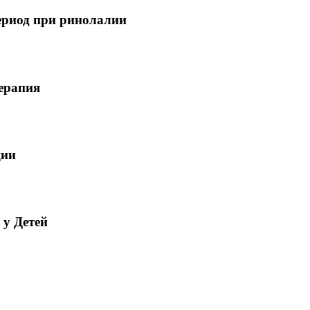
риод при ринолалии
ерапия
ции
 у Детей