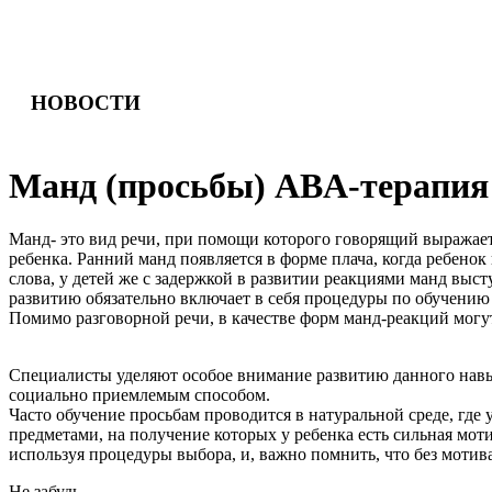
НОВОСТИ
М
а
н
д
(
п
р
о
с
ь
б
ы
)
А
В
А
-
т
е
р
а
п
и
я
Манд- это вид речи, при помощи которого говорящий выражает 
ребенка. Ранний манд появляется в форме плача, когда ребенок
слова, у детей же с задержкой в развитии реакциями манд выс
развитию обязательно включает в себя процедуры по обучению
Помимо разговорной речи, в качестве форм манд-реакций могу
Специалисты уделяют особое внимание развитию данного навы
социально приемлемым способом.
Часто обучение просьбам проводится в натуральной среде, где
предметами, на получение которых у ребенка есть сильная мо
используя процедуры выбора, и, важно помнить, что без мотив
Не забудь