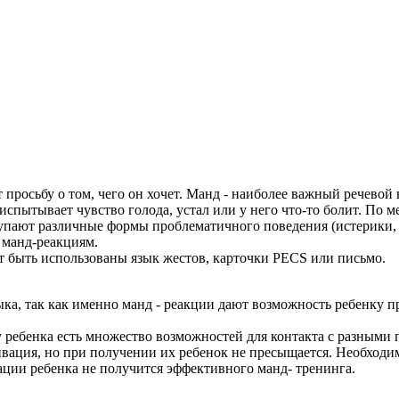
просьбу о том, чего он хочет. Манд - наиболее важный речевой
 испытывает чувство голода, устал или у него что-то болит. По
тупают различные формы проблематичного поведения (истерики, 
 манд-реакциям.
т быть использованы язык жестов, карточки PECS или письмо.
ка, так как именно манд - реакции дают возможность ребенку 
 у ребенка есть множество возможностей для контакта с разным
тивация, но при получении их ребенок не пресыщается. Необходи
ации ребенка не получится эффективного манд- тренинга.