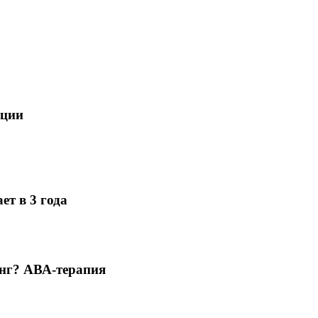
яции
ет в 3 года
инг? АВА-терапия