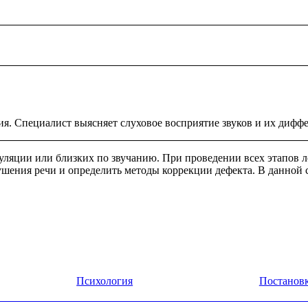
го аппарата. Обследуемому предлагается повторить за логопед
ость движений артикуляционного аппарата.
едования специалист должен оценить умение ребенка произносит
 речевую карту. Также проверяются слова различной слоговой с
 неправильного произношения фонем возможны трудности в произ
перестановкой, пропуском, добавлением звуков и слогов.
тия. Специалист выясняет слуховое восприятие звуков и их диф
куляции или близких по звучанию. При проведении всех этапов
шения речи и определить методы коррекции дефекта. В данной
Психология
Постановк