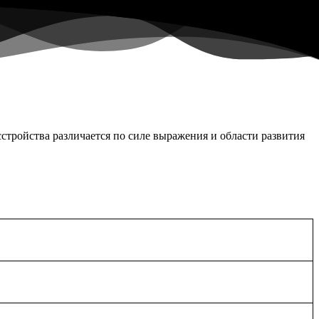
стройства различается по силе выражения и области развития
При осмотре логопед должен оценить ,соответствует ли