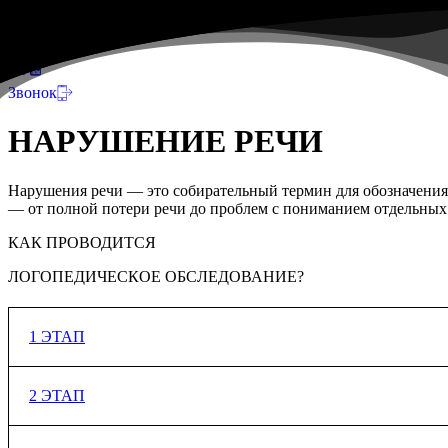
MENU
Звонок
Н
А
Р
У
Ш
Е
Н
И
Е
Р
Е
Ч
И
Нарушения речи — это собирательный термин для обозначения 
— от полной потери речи до проблем с пониманием отдельных 
КАК ПРОВОДИТСЯ
ЛОГОПЕДИЧЕСКОЕ ОБСЛЕДОВАНИЕ?
1 ЭТАП
Первым этапом является осмотр строения всех органов образу
2 ЭТАП
строение норме,имеет ли дефекты строения аппарата.