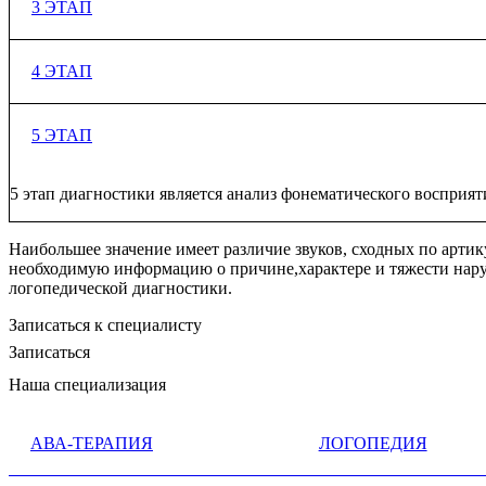
На 2 этапе оценивается подвижность органов артикуляционно
3 ЭТАП
упражнений логопед должен оценить точность,быстроту,плавн
3 этап оценивается- звукопроизношение. Во время этого обсл
4 ЭТАП
обследовании логопед заносит все неточности произношения в
4 этап-обследуется слоговая структура слова. У детей кроме
5 ЭТАП
согласных. Изменения слоговой структуры слова представлены 
5 этап диагностики является анализ фонематического восприя
Наибольшее значение имеет различие звуков, сходных по арти
необходимую информацию о причине,характере и тяжести нару
логопедической диагностики.
Записаться к специалисту
Записаться
Наша специализация
АВА-ТЕРАПИЯ
ЛОГОПЕДИЯ