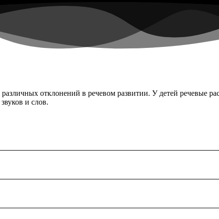
различных отклонений в речевом развитии. У детей речевые рас
звуков и слов.
ющих артикуляционный аппарат: губы, язык,зубы,челюсти,нёбо. 