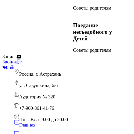
Советы родителям
Поедание
несъедобного у
Детей
Советы родителям
Запись
Ребёнок не разговаривает в 3 года
Что такое видеомоделинг? АВА-терапия
Послеоперационный период при ринолалии
Манд (просьбы) АВА-терапия
Звонок
Советы родителям
Советы родителям
Советы родителям
Советы родителям
Россия, г. Астрахань
ул. Савушкина, 6/6
Аудитория № 320
+7-960-861-41-76
Пн. - Вс. с 9:00 до 20:00
Главная