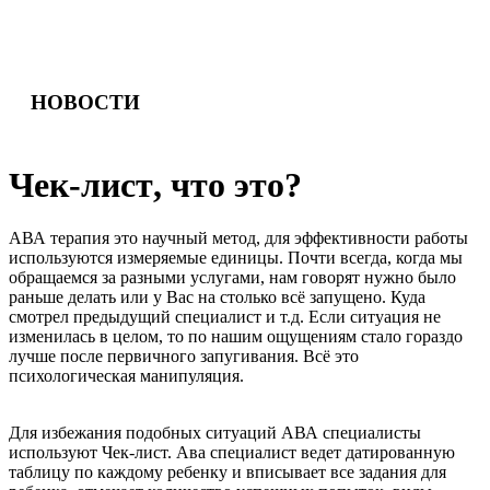
НОВОСТИ
Ч
е
к
-
л
и
с
т
,
ч
т
о
э
т
о
?
АВА терапия это научный метод, для эффективности работы
используются измеряемые единицы. Почти всегда, когда мы
обращаемся за разными услугами, нам говорят нужно было
раньше делать или у Вас на столько всё запущено. Куда
смотрел предыдущий специалист и т.д. Если ситуация не
изменилась в целом, то по нашим ощущениям стало гораздо
лучше после первичного запугивания. Всё это
психологическая манипуляция.
Для избежания подобных ситуаций АВА специалисты
используют Чек-лист. Ава специалист ведет датированную
таблицу по каждому ребенку и вписывает все задания для