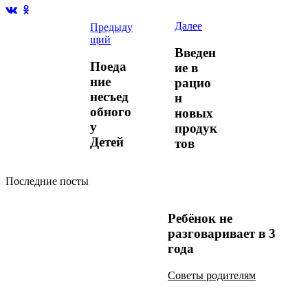
Далее
Предыду
щий
Введен
Поеда
ие в
ние
рацио
несъед
н
обного
новых
у
продук
Детей
тов
Последние посты
Ребёнок не
разговаривает в 3
года
Советы родителям