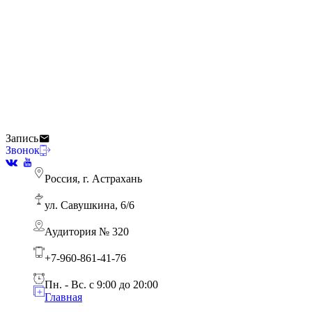
Запись
Нейрогимнастики для детей
Развиваем аппарат речи
Развитие крупной моторики
Запускаем речь
Звонок
Наши Занятия
Наши Занятия
Наши Занятия
Наши Занятия
Россия, г. Астрахань
ул. Савушкина, 6/6
Аудитория № 320
+7-960-861-41-76
Пн. - Вс. с 9:00 до 20:00
Главная