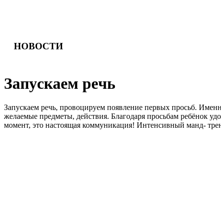
НОВОСТИ
З
а
п
у
с
к
а
е
м
р
е
ч
ь
Запускаем речь, провоцируем появление первых просьб. Именн
желаемые предметы, действия. Благодаря просьбам ребёнок уд
момент, это настоящая коммуникация! Интенсивный манд- трен