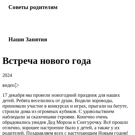
Советы родителям
Наши Занятия
В
с
т
р
е
ч
а
н
о
в
о
г
о
г
о
д
а
2024
видео
17 декабря мы провели новогодний праздник для наших
детей. Ребята веселились от души. Водили хороводы,
принимали участие в конкурсах и играх, прыгали на батуте,
строили дома из огромных кубиков. С удовольствием
наблюдали за сказочными героями. Конечно очень
обрадовались увидев Дед Мороза и Снегурочку. Всё прошло
отлично, хорошее настроение было у детей, а также у их
родителей. Поздравляем всех с наступающим Новым годом!