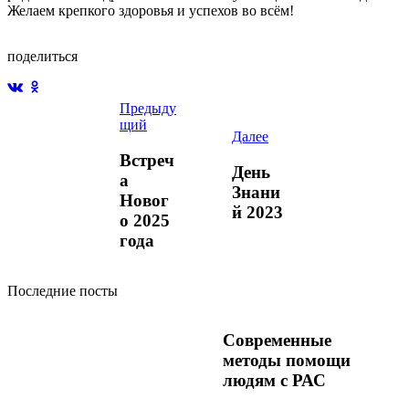
Желаем крепкого здоровья и успехов во всём!
поделиться
Предыду
щий
Далее
Встреч
День
а
Знани
Новог
й 2023
о 2025
года
Последние посты
Современные
методы помощи
людям с РАС